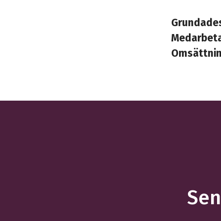
Grundade
Medarbet
Omsättni
Sen