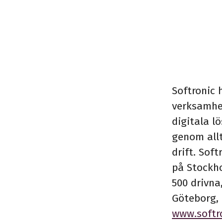
Softronic 
verksamhe
digitala lö
genom allt
drift. Sof
på Stockh
500 drivna
Göteborg, 
www.softr