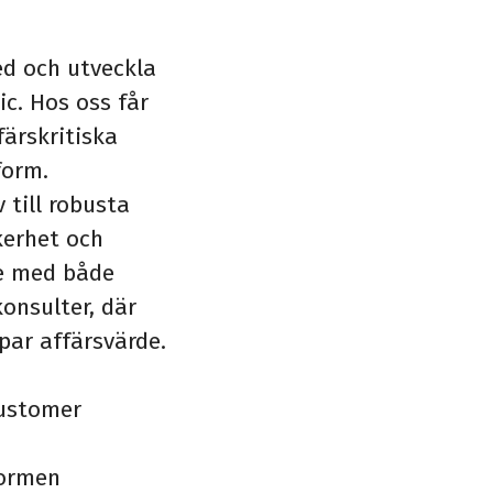
ed och utveckla
c. Hos oss får
färskritiska
form.
till robusta
kerhet och
te med både
onsulter, där
par affärsvärde.
Customer
formen