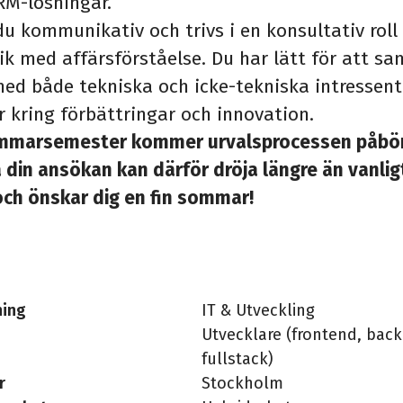
RM-lösningar.
u kommunikativ och trivs i en konsultativ roll 
k med affärsförståelse. Du har lätt för att s
med både tekniska och icke-tekniska intressent
 kring förbättringar och innovation.
mmarsemester kommer urvalsprocessen påbörja
 din ansökan kan därför dröja längre än vanligt
och önskar dig en fin sommar!
ning
IT & Utveckling
Utvecklare (frontend, bac
fullstack)
r
Stockholm