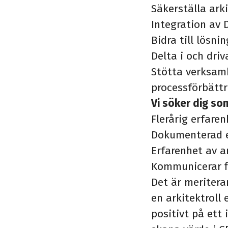
Säkerställa ark
Integration av
Bidra till lösn
Delta i och dri
Stötta verksamh
processförbättr
Vi söker dig so
Flerårig erfare
Dokumenterad er
Erfarenhet av ar
Kommunicerar fl
Det är meritera
en arkitektroll 
positivt på ett