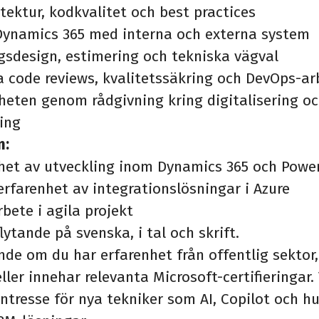
itektur, kodkvalitet och best practices
 Dynamics 365 med interna och externa system
ingsdesign, estimering och tekniska vägval
va code reviews, kvalitetssäkring och DevOps-ar
eten genom rådgivning kring digitalisering o
ing
m:
nhet av utveckling inom Dynamics 365 och Powe
farenhet av integrationslösningar i Azure
bete i agila projekt
ytande på svenska, i tal och skrift.
nde om du har erfarenhet från offentlig sektor,
eller innehar relevanta Microsoft-certifieringar.
 intresse för nya tekniker som AI, Copilot och h