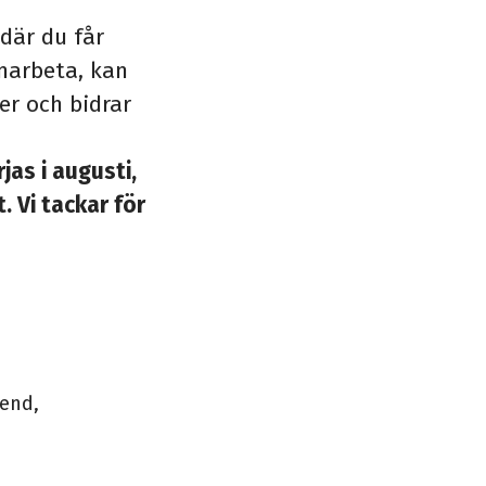
där du får
amarbeta, kan
er och bidrar
s i augusti,
. Vi tackar för
kend,