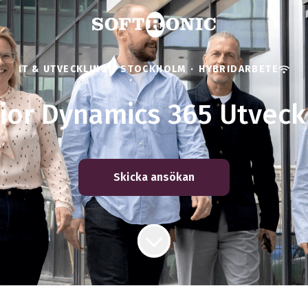
IT & UTVECKLING
·
STOCKHOLM
·
HYBRIDARBETE
ior Dynamics 365 Utveck
Skicka ansökan