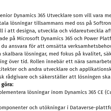
senior Dynamics 365 Utvecklare
som vill vara m
tala lösningar tillsammans med oss på Softroni
ll i att designa, utveckla och vidareutveckla af
ade på Microsoft Dynamics 365 och Power Plat
 du ansvara för att omsätta verksamhetsbehov 
h skalbara lösningar, med fokus på kvalitet, sä
ning över tid. Rollen innebär ett nära samarbe
itekter och andra utvecklare och applikationsk
sk rådgivare och säkerställer att lösningen ska
 göra:
plementera lösningar inom Dynamics 365 CE (
komponenter och utökningar i Dataverse-platt