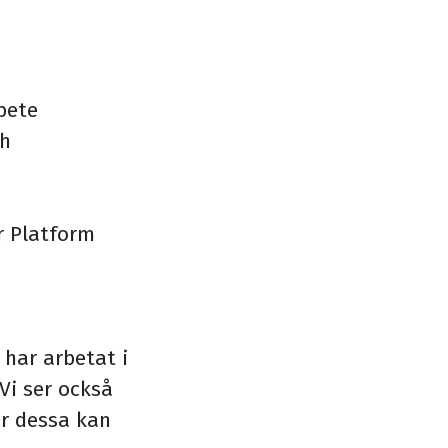
bete
ch
r Platform
 har arbetat i
 Vi ser också
ur dessa kan