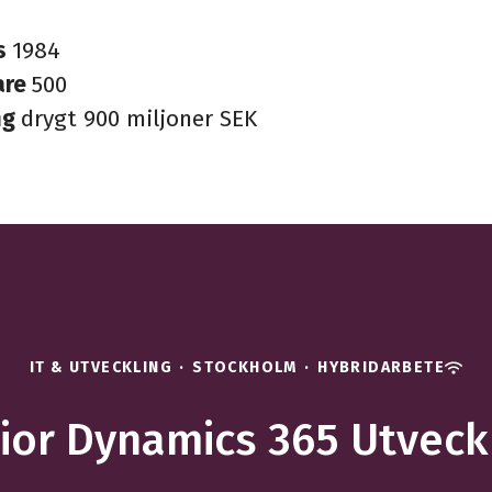
s
1984
are
500
ng
drygt 900 miljoner SEK
IT & UTVECKLING
·
STOCKHOLM
·
HYBRIDARBETE
ior Dynamics 365 Utveck