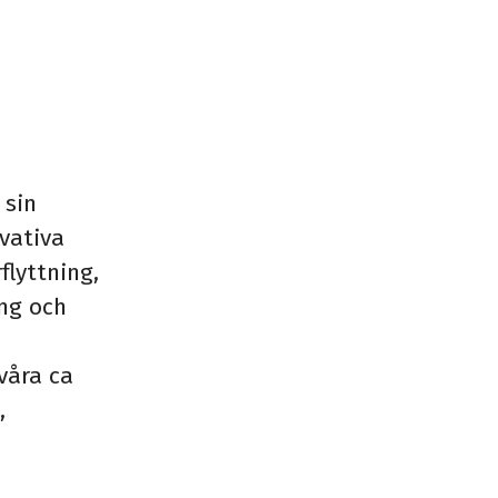
 sin
vativa
flyttning,
ing och
våra ca
,