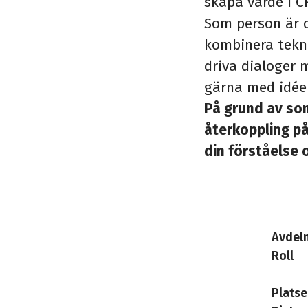
skapa värde i C
Som person är d
kombinera tekni
driva dialoger 
gärna med idéer
På grund av so
återkoppling på
din förståelse 
Avdel
Roll
Platse