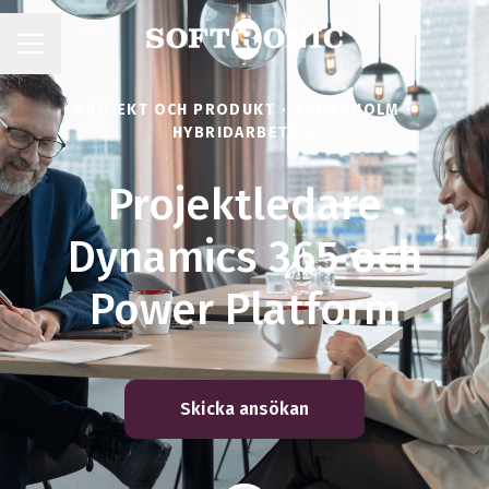
KARRIÄRMENY
PROJEKT OCH PRODUKT
·
STOCKHOLM
·
HYBRIDARBETE
Projektledare
Dynamics 365 och
Power Platform
Skicka ansökan