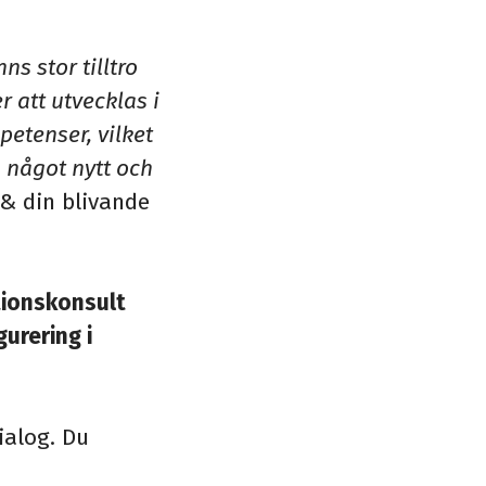
ns stor tilltro
r att utvecklas i
petenser, vilket
å något nytt och
& din blivande
tionskonsult
urering i
ialog. Du