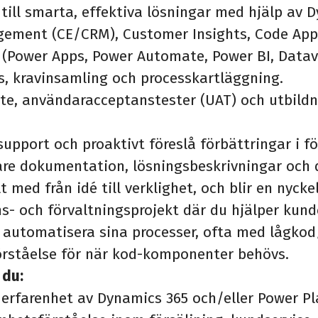
ill smarta, effektiva lösningar med hjälp av 
ement (CE/CRM), Customer Insights, Code Apps
(Power Apps, Power Automate, Power BI, Datav
, kravinsamling och processkartläggning.
ete, användaracceptanstester (UAT) och utbildn
support och proaktivt föreslå förbättringar i fö
are dokumentation, lösningsbeskrivningar och 
t med från idé till verklighet, och blir en nycke
- och förvaltningsprojekt där du hjälper kund
h automatisera sina processer, ofta med lågk
rståelse för när kod-komponenter behövs.
 du:
 erfarenhet av Dynamics 365 och/eller Power Pl