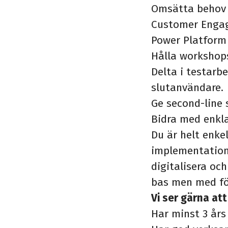
Omsätta behov t
Customer Engag
Power Platform 
Hålla workshops
Delta i testarb
slutanvändare.
Ge second-line 
Bidra med enkl
Du är helt enkel
implementations
digitalisera oc
bas men med fö
Vi ser gärna att
Har minst 3 års