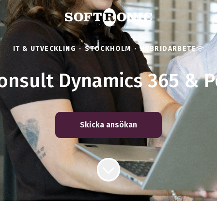
IT & UTVECKLING
·
STOCKHOLM
·
HYBRIDARBETE
onsult Dynamics 365 & 
Skicka ansökan