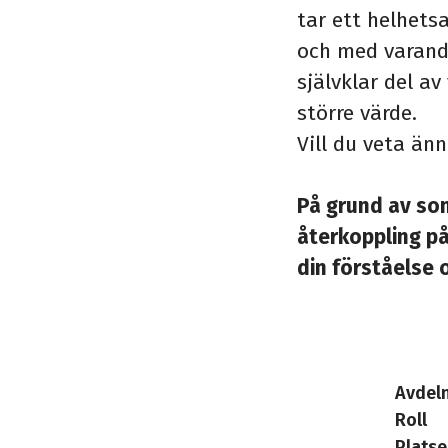
tar ett helhets
och med varand
självklar del a
större värde.
Vill du veta än
På grund av so
återkoppling på
din förståelse 
Avdel
Roll
Platse