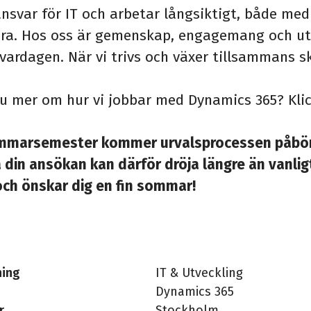
ansvar för IT och arbetar långsiktigt, både me
ra. Hos oss är gemenskap, engagemang och ut
v vardagen. När vi trivs och växer tillsammans s
nu mer om hur vi jobbar med Dynamics 365? Kl
mmarsemester kommer urvalsprocessen påbörja
 din ansökan kan därför dröja längre än vanligt
och önskar dig en fin sommar!
ning
IT & Utveckling
Dynamics 365
r
Stockholm