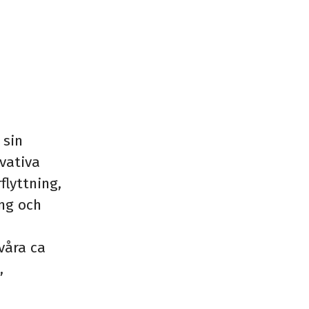
 sin
vativa
flyttning,
ing och
våra ca
,