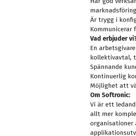
Har god verksam
marknadsföring,
Är trygg i konf
Kommunicerar fl
Vad erbjuder vi
En arbetsgivare
kollektivavtal,
Spännande kunde
Kontinuerlig ko
Möjlighet att vä
Om Softronic:
Vi är ett ledan
allt mer komple
organisationer 
applikationsutve