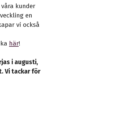
d våra kunder
veckling en
kapar vi också
icka
här
!
s i augusti,
. Vi tackar för