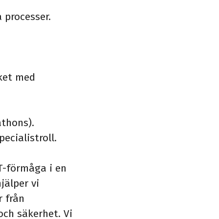
 processer.
aket med
athons).
ecialistroll.
IT-förmåga i en
jälper vi
r från
 och säkerhet. Vi