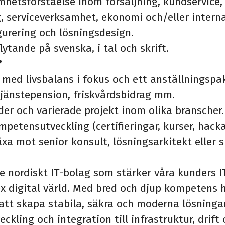
hetsförståelse inom försäljning, kundservice,
 serviceverksamhet, ekonomi och/eller interna
igurering och lösningsdesign.
ytande på svenska, i tal och skrift.
?
 med livsbalans i fokus och ett anställningsp
 tjänstepension, friskvårdsbidrag mm.
r och varierade projekt inom olika branscher.
mpetensutveckling (certifieringar, kurser, hack
xa mot senior konsult, lösningsarkitekt eller sp
de nordiskt IT-bolag som stärker våra kunders 
x digital värld. Med bred och djup kompetens h
att skapa stabila, säkra och moderna lösninga
ckling och integration till infrastruktur, drift