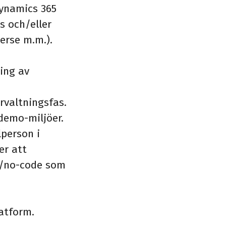
Dynamics 365
 och/eller
erse m.m.).
ing av
rvaltningsfas.
demo-miljöer.
lperson i
er att
od/no-code som
atform.