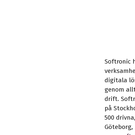
Softronic 
verksamhe
digitala lö
genom allt
drift. Sof
på Stockh
500 drivna
Göteborg, 