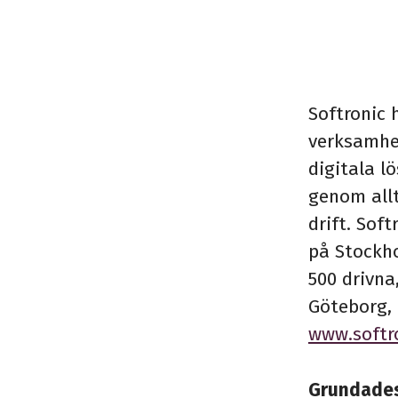
Softronic 
verksamhe
digitala lö
genom allt
drift. Sof
på Stockh
500 drivna
Göteborg, 
www.softr
Grundade