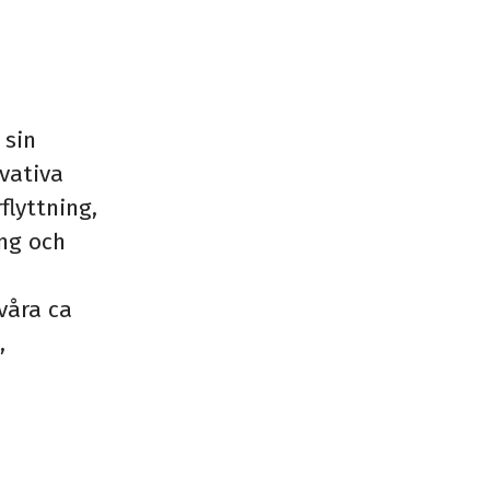
 sin
vativa
flyttning,
ing och
våra ca
,