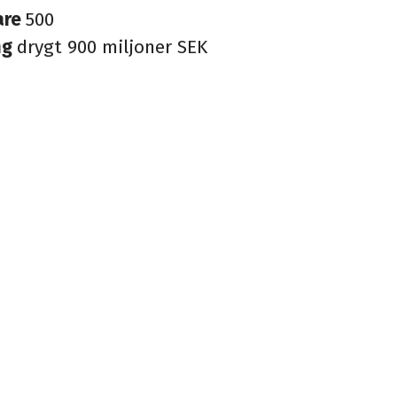
are
500
ng
drygt 900 miljoner SEK