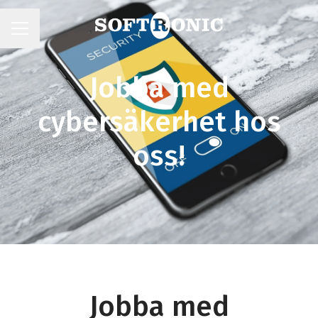
KARRIÄRMENY
Jobba med
cybersäkerhet hos
oss!
Jobba med