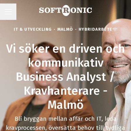
KARRIÄRMENY
IT & UTVECKLING
·
MALMÖ
·
HYBRIDARBETE
Vi söker en driven och
kommunikativ
Business Analyst /
Kravhanterare -
Malmö
Bli bryggan mellan affär och IT, leda
kravprocessen, översätta behov till tydliga