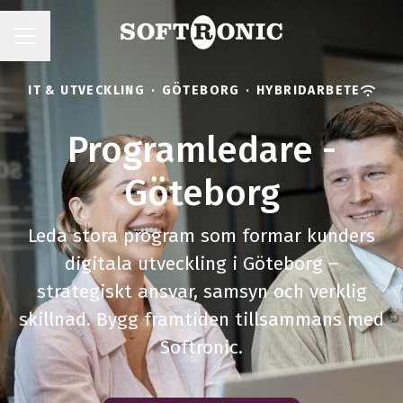
KARRIÄRMENY
IT & UTVECKLING
·
GÖTEBORG
·
HYBRIDARBETE
Programledare -
Göteborg
Leda stora program som formar kunders
digitala utveckling i Göteborg –
strategiskt ansvar, samsyn och verklig
skillnad. Bygg framtiden tillsammans med
Softronic.