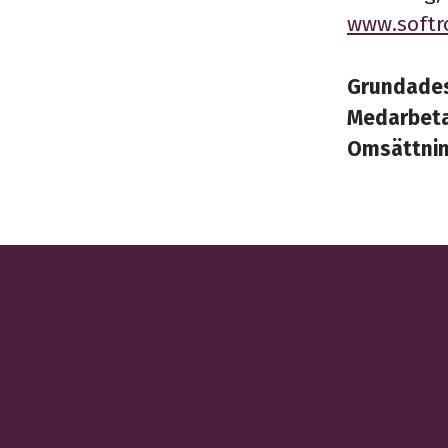
www.softr
Grundade
Medarbet
Omsättni