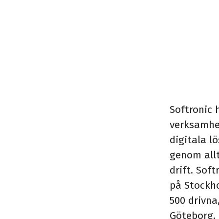
Softronic 
verksamhe
digitala lö
genom allt
drift. Sof
på Stockh
500 drivna
Göteborg, 