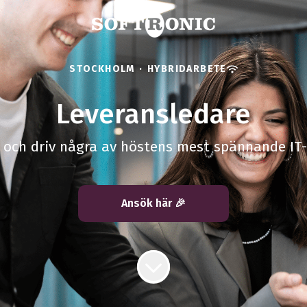
STOCKHOLM
·
HYBRIDARBETE
Leveransledare
 och driv några av höstens mest spännande IT
Ansök här 🎉