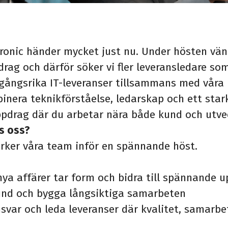
ronic händer mycket just nu. Under hösten vänt
ag och därför söker vi fler leveransledare som
gångsrika IT-leveranser tillsammans med våra 
inera teknikförståelse, ledarskap och ett star
ppdrag där du arbetar nära både kund och utv
s oss?
ärker våra team inför en spännande höst.
ya affärer tar form och bidra till spännande 
und och bygga långsiktiga samarbeten
nsvar och leda leveranser där kvalitet, samarbe