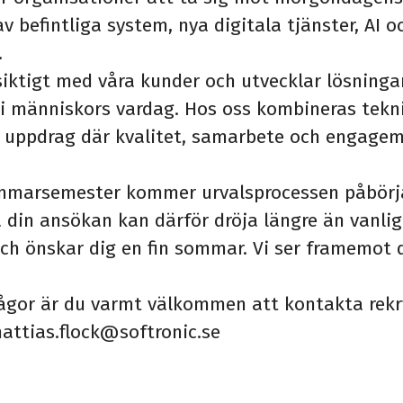
v befintliga system, nya digitala tjänster, AI o
.
siktigt med våra kunder och utvecklar lösning
d i människors vardag. Hos oss kombineras tekni
 uppdrag där kvalitet, samarbete och engagem
mmarsemester kommer urvalsprocessen påbörja
 din ansökan kan därför dröja längre än vanligt
och önskar dig en fin sommar. Vi ser framemot 
rågor är du varmt välkommen att kontakta rekr
attias.flock@softronic.se