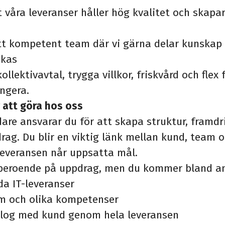
t våra leveranser håller hög kvalitet och skapar
ett kompetent team där vi gärna delar kunskap 
ckas
ollektivavtal, trygga villkor, friskvård och flex 
ngera.
att göra hos oss
are ansvarar du för att skapa struktur, framdri
rag. Du blir en viktig länk mellan kund, team
t leveransen når uppsatta mål.
r beroende på uppdrag, men du kommer bland an
da IT-leveranser
 och olika kompetenser
alog med kund genom hela leveransen