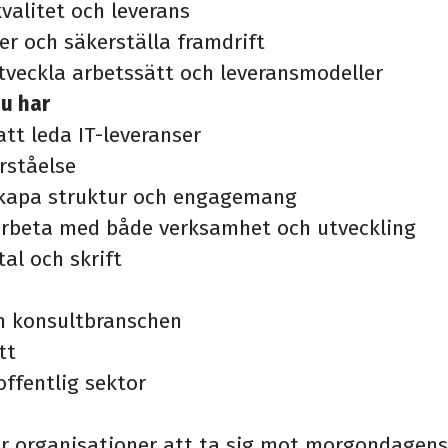
kvalitet och leverans
ker och säkerställa framdrift
 utveckla arbetssätt och leveransmodeller
du har
att leda IT-leveranser
rståelse
kapa struktur och engagemang
rbeta med både verksamhet och utveckling
tal och skrift
ån konsultbranschen
tt
offentlig sektor
per organisationer att ta sig mot morgondagen