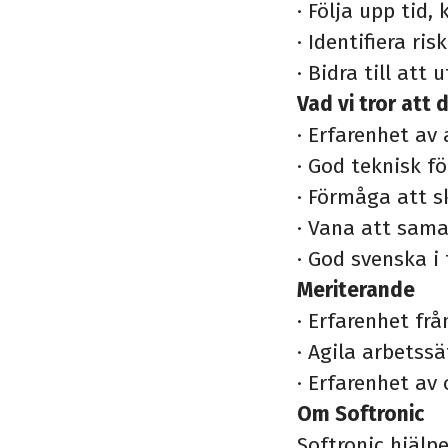
·
Följa upp tid, 
·
Identifiera ris
·
Bidra till att
Vad vi tror att 
·
Erfarenhet av 
·
God teknisk fö
·
Förmåga att s
·
Vana att sama
·
God svenska i 
Meriterande
·
Erfarenhet fr
·
Agila arbetssä
·
Erfarenhet av 
Om Softronic
Softronic hjäl