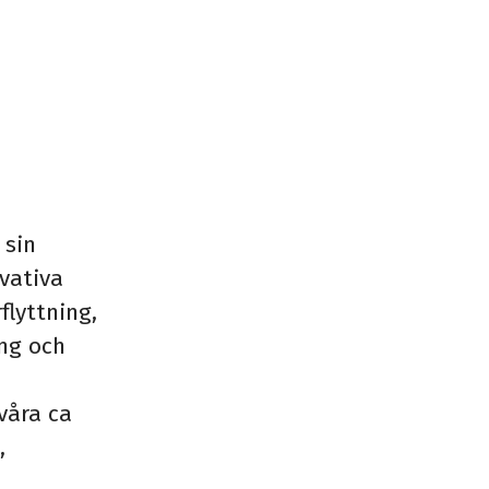
 sin
vativa
flyttning,
ing och
våra ca
,