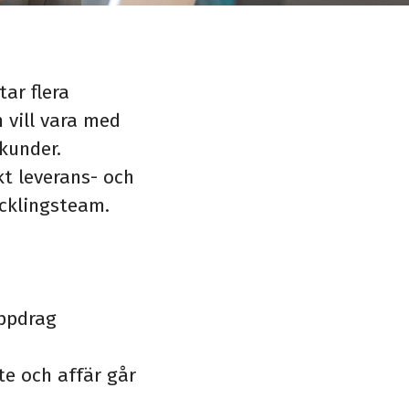
ar flera
 vill vara med
kunder.
kt leverans- och
ecklingsteam.
uppdrag
te och affär går