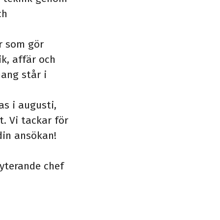
ch
ar som gör
k, affär och
ang står i
s i augusti,
. Vi tackar för
din ansökan!
yterande chef