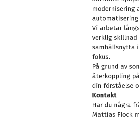
modernisering a
automatisering
Vi arbetar lång
verklig skillna
samhällsnytta i
fokus.
På grund av so
återkoppling på
din förståelse 
Kontakt
Har du några f
Mattias Flock m