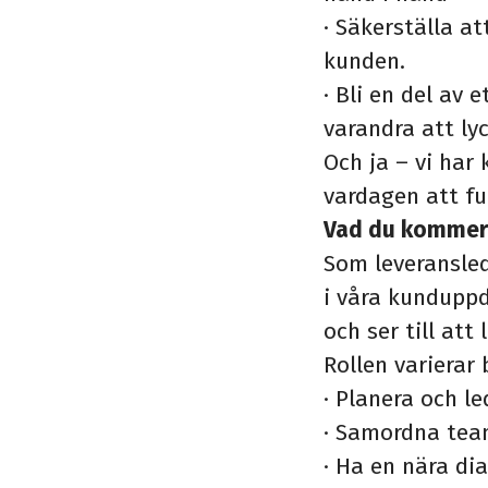
·
Säkerställa at
kunden.
·
Bli en del av 
varandra att ly
Och ja – vi har k
vardagen att fu
Vad du kommer 
Som leveransled
i våra kunduppd
och ser till at
Rollen variera
·
Planera och le
·
Samordna team
·
Ha en nära di