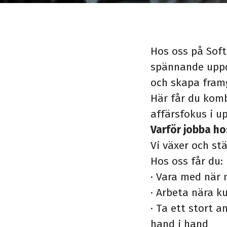
Hos oss på Soft
spännande uppdr
och skapa fram
Här får du komb
affärsfokus i u
Varför jobba ho
Vi växer och st
Hos oss får du:
·
Vara med när n
·
Arbeta nära k
·
Ta ett stort a
hand i hand