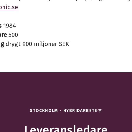
onic.se
s
1984
are
500
ng
drygt 900 miljoner SEK
STOCKHOLM
·
HYBRIDARBETE
Leveransledare