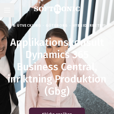
KARRIÄRMENY
IT & UTVECKLING
·
GÖTEBORG
·
HYBRIDARBETE
Applikationskonsult
Dynamics 365
Business Central,
inriktning Produktion
(Gbg)