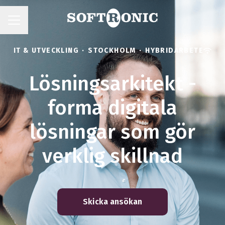
KARRIÄRMENY
IT & UTVECKLING
·
STOCKHOLM
·
HYBRIDARBETE
Lösningsarkitekt -
forma digitala
lösningar som gör
verklig skillnad
Skicka ansökan