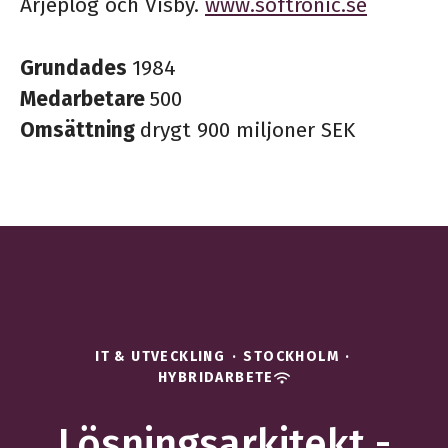
Arjeplog och Visby.
www.softronic.se
Grundades
1984
Medarbetare
500
Omsättning
drygt 900 miljoner SEK
IT & UTVECKLING
·
STOCKHOLM
·
HYBRIDARBETE
Lösningsarkitekt -